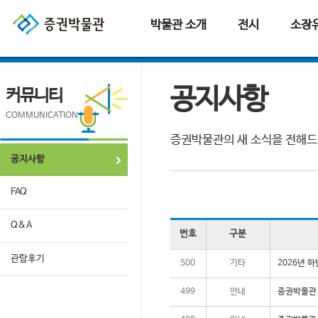
본문으로 바로가기
주요메뉴 바로가기
퀵메뉴 바로가기
박물관 소개
전시
소장
공지사항
커뮤니티
COMMUNICATION
증권박물관의 새 소식을 전해드
공지사항
FAQ
Q&A
번호
구분
관람후기
500
기타
2026년 
499
안내
증권박물관 