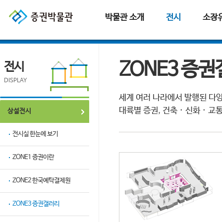
본문으로 바로가기
주요메뉴 바로가기
퀵메뉴 바로가기
박물관 소개
전시
소장
ZONE3 증
전시
DISPLAY
세계 여러 나라에서 발행된 다양
대륙별 증권, 건축 · 신화 · 
상설전시
전시실 한눈에 보기
ZONE1 증권이란
ZONE2 한국예탁결제원
ZONE3 증권갤러리